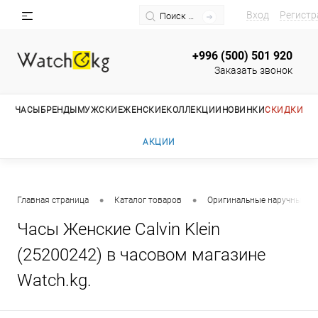
Вход
Регистр
+996 (500) 501 920
Заказать звонок
ЧАСЫ
БРЕНДЫ
МУЖСКИЕ
ЖЕНСКИЕ
КОЛЛЕКЦИИ
НОВИНКИ
СКИДКИ
АКЦИИ
•
•
Главная страница
Каталог товаров
Оригинальные наручные ча
Часы Женские Calvin Klein
(25200242) в часовом магазине
Watch.kg.