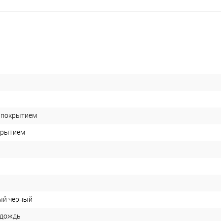
P покрытием
окрытием
ый черный
 дождь