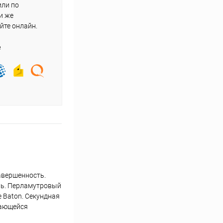
или по
и же
йте онлайн.
е
авершенность.
ль. Перламутровый
 Baton. Секундная
вающейся