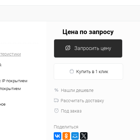
Цена по запросу
Запросить цену
ктеристики
й
Купить в 1 клик
с IP покрытием
P покрытием
Нашли дешевле
Рассчитать доставку
ное
Под заказ
Поделиться