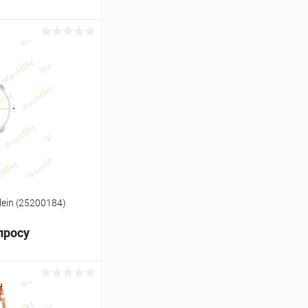
ь цену
Сравнение
Под заказ
lein (25200184)
просу
ь цену