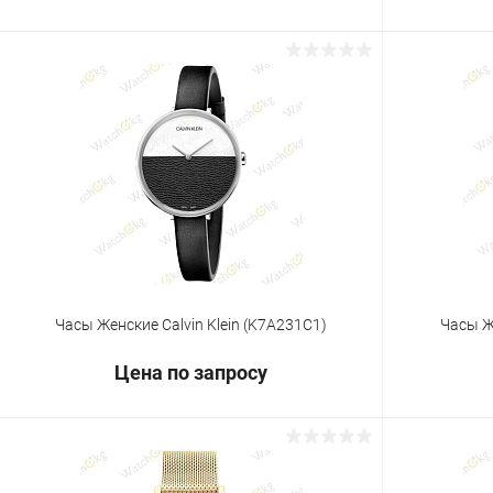
Запросить цену
Купить в 1 клик
Сравнение
Купить в 1
В избранное
Под заказ
В избранн
Часы Женские Calvin Klein (K7A231C1)
Часы Же
Цена по запросу
Запросить цену