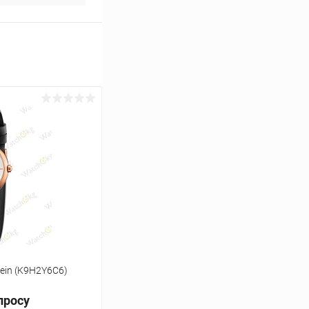
lein (K9H2Y6C6)
просу