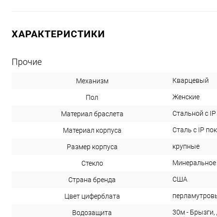
ХАРАКТЕРИСТИКИ
Прочие
Кварцевый
Механизм
Женские
Пол
Стальной с I
Материал браслета
Сталь с IP п
Материал корпуса
крупные
Размер корпуса
Минеральное
Стекло
США
Страна бренда
перламутров
Цвет циферблата
30м - Брызги,
Водозащита