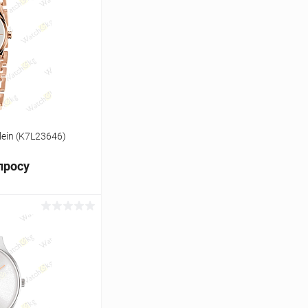
Сравнение
Под заказ
lein (K7L23646)
просу
ь цену
Сравнение
Под заказ