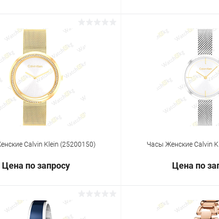
Запросить цену
Запросит
 клик
Сравнение
Купить в 1 клик
ое
Под заказ
В избранное
нские Calvin Klein (25200150)
Часы Женские Calvin K
Цена по запросу
Цена по за
Запросить цену
Запросит