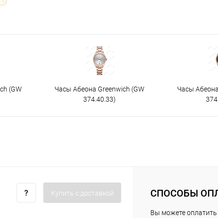
ich (GW
Часы Абеона Greenwich (GW
Часы Абеона
374.40.33)
374
СПОСОБЫ ОП
Купить c доставкой
Вы можете оплатить