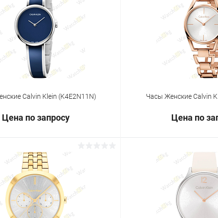
 клик
Сравнение
Купить в 1 клик
ое
Под заказ
В избранное
нские Calvin Klein (K4E2N11N)
Часы Женские Calvin K
Цена по запросу
Цена по за
Запросить цену
Запросит
 клик
Сравнение
Купить в 1 клик
ое
Под заказ
В избранное