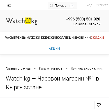
Вход
Регистр
+996 (500) 501 920
Заказать звонок
ЧАСЫ
БРЕНДЫ
МУЖСКИЕ
ЖЕНСКИЕ
КОЛЛЕКЦИИ
НОВИНКИ
СКИДКИ
АКЦИИ
•
•
Главная страница
Каталог товаров
Оригинальные наручные ча
Watch.kg — Часовой магазин №1 в
Кыргызстане