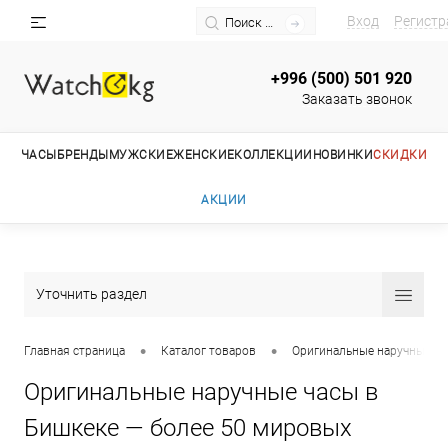
Вход
Регистр
+996 (500) 501 920
Заказать звонок
ЧАСЫ
БРЕНДЫ
МУЖСКИЕ
ЖЕНСКИЕ
КОЛЛЕКЦИИ
НОВИНКИ
СКИДКИ
АКЦИИ
Уточнить раздел
•
•
Главная страница
Каталог товаров
Оригинальные наручные ча
Оригинальные наручные часы в
Бишкеке — более 50 мировых