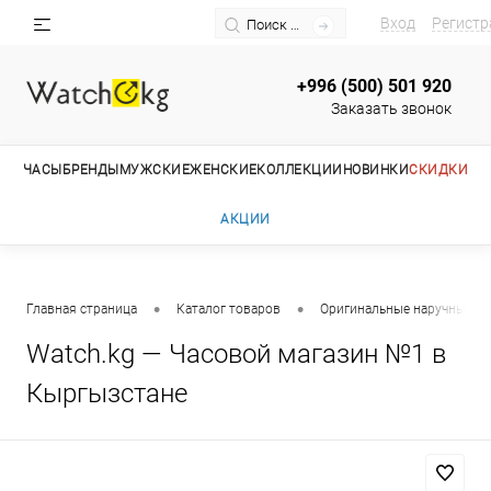
Вход
Регистр
+996 (500) 501 920
Заказать звонок
ЧАСЫ
БРЕНДЫ
МУЖСКИЕ
ЖЕНСКИЕ
КОЛЛЕКЦИИ
НОВИНКИ
СКИДКИ
АКЦИИ
•
•
Главная страница
Каталог товаров
Оригинальные наручные ча
Watch.kg — Часовой магазин №1 в
Кыргызстане