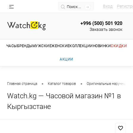
Вход
Регистр
+996 (500) 501 920
Заказать звонок
ЧАСЫ
БРЕНДЫ
МУЖСКИЕ
ЖЕНСКИЕ
КОЛЛЕКЦИИ
НОВИНКИ
СКИДКИ
АКЦИИ
•
•
Главная страница
Каталог товаров
Оригинальные наручные ча
Watch.kg — Часовой магазин №1 в
Кыргызстане