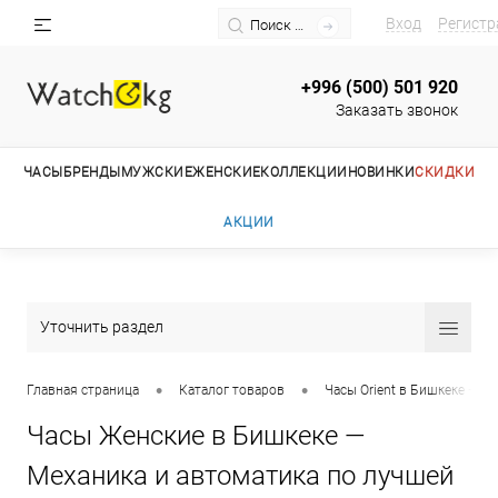
Вход
Регистр
+996 (500) 501 920
Заказать звонок
ЧАСЫ
БРЕНДЫ
МУЖСКИЕ
ЖЕНСКИЕ
КОЛЛЕКЦИИ
НОВИНКИ
СКИДКИ
АКЦИИ
Уточнить раздел
•
•
Главная страница
Каталог товаров
Часы Orient в Бишкеке — М
Часы Женские в Бишкеке —
Механика и автоматика по лучшей