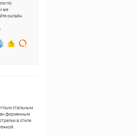
или по
и же
йте онлайн.
е
руглым стальным
ашен фирменным
стрелки в стиле
тежкой.