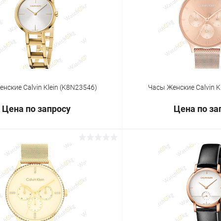
 клик
Сравнение
Купить в 1 клик
ое
Под заказ
В избранное
нские Calvin Klein (K8N23546)
Часы Женские Calvin K
Цена по запросу
Цена по за
Запросить цену
Запросит
 клик
Сравнение
Купить в 1 клик
ое
Под заказ
В избранное