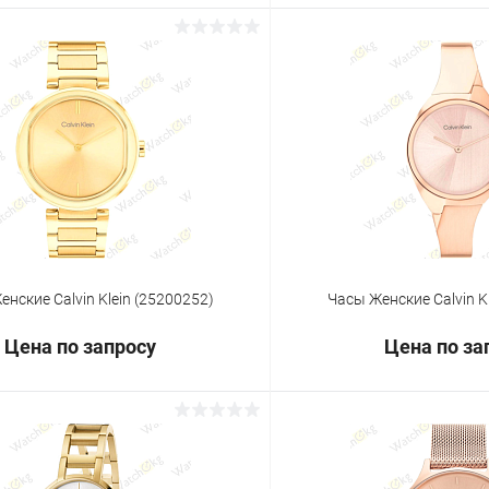
Запросить цену
Запросит
 клик
Сравнение
Купить в 1 клик
ое
Под заказ
В избранное
нские Calvin Klein (25200252)
Часы Женские Calvin K
Цена по запросу
Цена по за
Запросить цену
Запросит