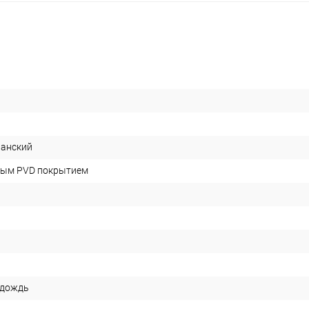
ланский
вым PVD покрытием
 дождь