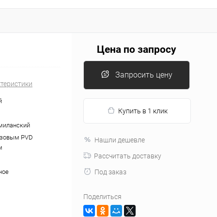
Цена по запросу
Запросить цену
ктеристики
й
Купить в 1 клик
миланский
озовым PVD
Нашли дешевле
м
Рассчитать доставку
ное
Под заказ
Поделиться