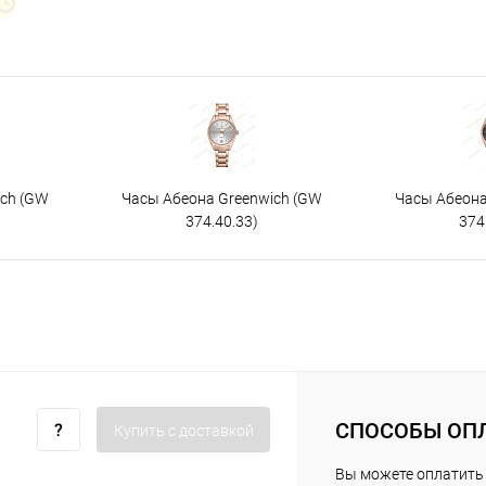
ich (GW
Часы Абеона Greenwich (GW
Часы Абеона
374.40.33)
374
СПОСОБЫ ОП
Купить c доставкой
Вы можете оплатить