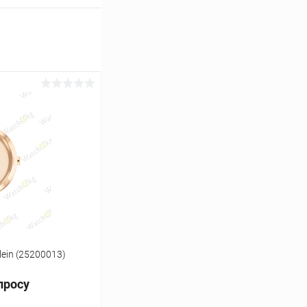
lein (25200013)
просу