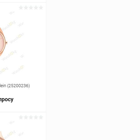
ь цену
Сравнение
Под заказ
lein (25200236)
просу
ь цену