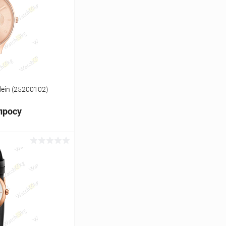
Сравнение
Под заказ
lein (25200102)
просу
ь цену
Сравнение
Под заказ