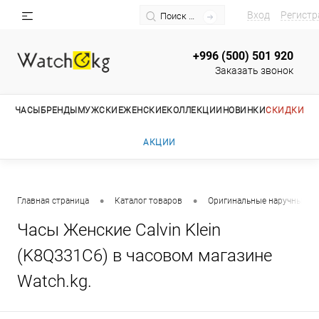
Вход
Регистр
+996 (500) 501 920
Заказать звонок
ЧАСЫ
БРЕНДЫ
МУЖСКИЕ
ЖЕНСКИЕ
КОЛЛЕКЦИИ
НОВИНКИ
СКИДКИ
АКЦИИ
•
•
Главная страница
Каталог товаров
Оригинальные наручные ча
Часы Женские Calvin Klein
(K8Q331C6) в часовом магазине
Watch.kg.