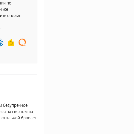
или по
и же
йте онлайн.
е
и безупречное
к с паттерном из
й стальной браслет