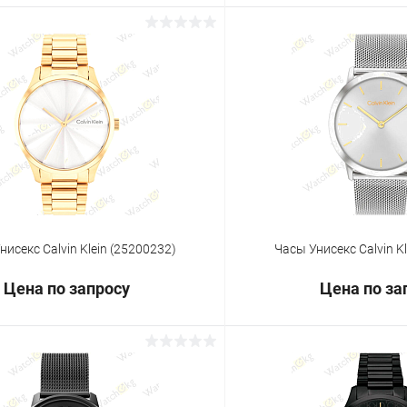
Запросить цену
Запросит
 клик
Сравнение
Купить в 1 клик
ое
Под заказ
В избранное
нисекс Calvin Klein (25200232)
Часы Унисекс Calvin K
Цена по запросу
Цена по за
Запросить цену
Запросит