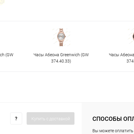
ich (GW
Часы Абеона Greenwich (GW
Часы Абеона
374.40.33)
374
СПОСОБЫ ОП
Купить c доставкой
Вы можете оплатить