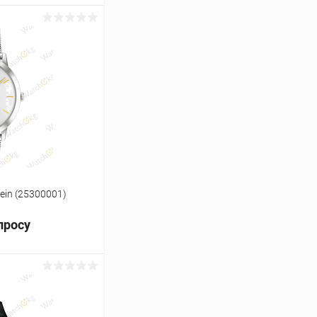
ь цену
Сравнение
Под заказ
lein (25300001)
просу
ь цену