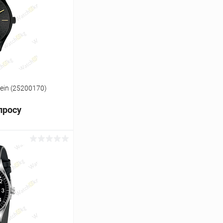
Сравнение
Под заказ
lein (25200170)
просу
ь цену
Сравнение
Под заказ