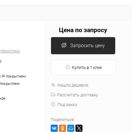
Цена по запросу
Запросить цену
ктеристики
й
Купить в 1 клик
с IP покрытием
P покрытием
Нашли дешевле
Рассчитать доставку
ное
Под заказ
Поделиться