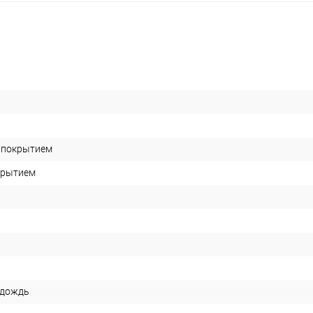
P покрытием
окрытием
 дождь