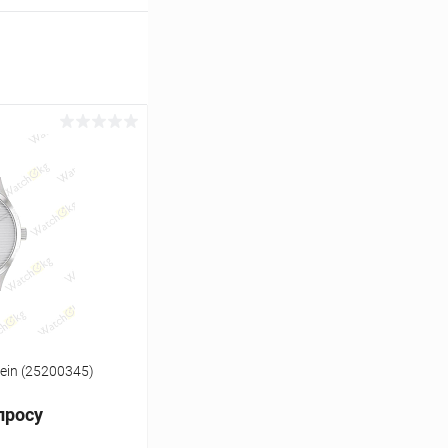
lein (25200345)
просу