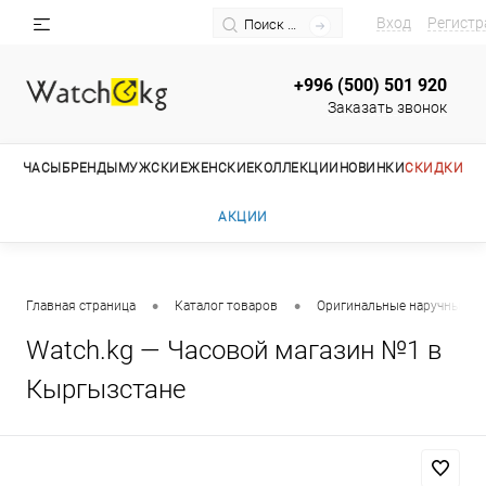
Вход
Регистр
+996 (500) 501 920
Заказать звонок
ЧАСЫ
БРЕНДЫ
МУЖСКИЕ
ЖЕНСКИЕ
КОЛЛЕКЦИИ
НОВИНКИ
СКИДКИ
АКЦИИ
•
•
Главная страница
Каталог товаров
Оригинальные наручные ча
Watch.kg — Часовой магазин №1 в
Кыргызстане