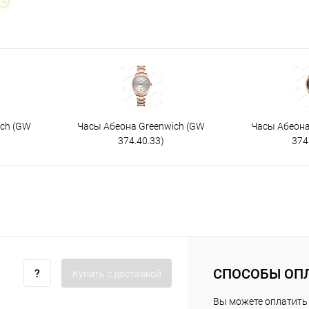
ich (GW
Часы Абеона Greenwich (GW
Часы Абеона
374.40.33)
374
СПОСОБЫ ОП
Купить c доставкой
Вы можете оплатить