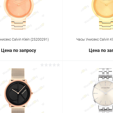
ое
Под заказ
В избранное
нисекс Calvin Klein (25200291)
Часы Унисекс Calvin K
Цена по запросу
Цена по за
Запросить цену
Запросит
 клик
Сравнение
Купить в 1 клик
ое
Под заказ
В избранное