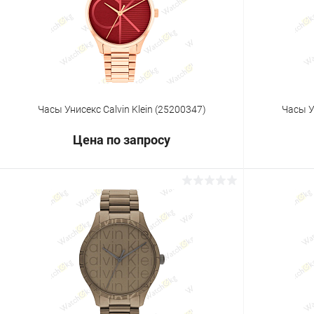
В избранное
Под заказ
В избранн
Часы Унисекс Calvin Klein (25200347)
Часы У
Цена по запросу
Запросить цену
Купить в 1 клик
Сравнение
Купить в 1
В избранное
Под заказ
В избранн