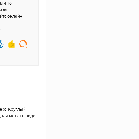
или по
и же
йте онлайн.
е
екс. Круглый
дная метка в виде