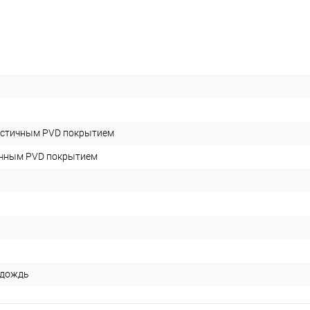
астичным PVD покрытием
ичным PVD покрытием
 дождь