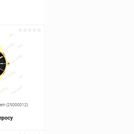
lein (25000012)
просу