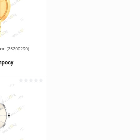
Под заказ
lein (25200290)
просу
ь цену
Сравнение
Под заказ