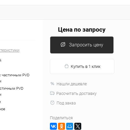
Цена по запросу
Запросить цену
ктеристики
й
Купить в 1 клик
с частичным PVD
м
Нашли дешевле
астичным PVD
Рассчитать доставку
м
е
Под заказ
ное
Поделиться