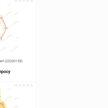
ь цену
Сравнение
Под заказ
lein (25200158)
просу
ь цену
Сравнение