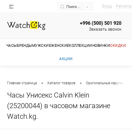
Вход
Регистр
+996 (500) 501 920
Заказать звонок
ЧАСЫ
БРЕНДЫ
МУЖСКИЕ
ЖЕНСКИЕ
КОЛЛЕКЦИИ
НОВИНКИ
СКИДКИ
АКЦИИ
•
•
Главная страница
Каталог товаров
Оригинальные наручные ча
Часы Унисекс Calvin Klein
(25200044) в часовом магазине
Watch.kg.