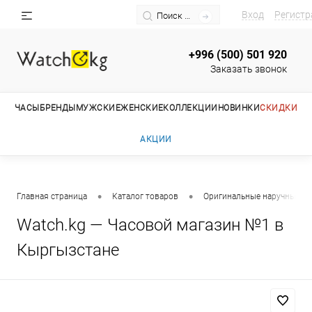
Вход
Регистр
+996 (500) 501 920
Заказать звонок
ЧАСЫ
БРЕНДЫ
МУЖСКИЕ
ЖЕНСКИЕ
КОЛЛЕКЦИИ
НОВИНКИ
СКИДКИ
АКЦИИ
•
•
Главная страница
Каталог товаров
Оригинальные наручные ча
Watch.kg — Часовой магазин №1 в
Кыргызстане