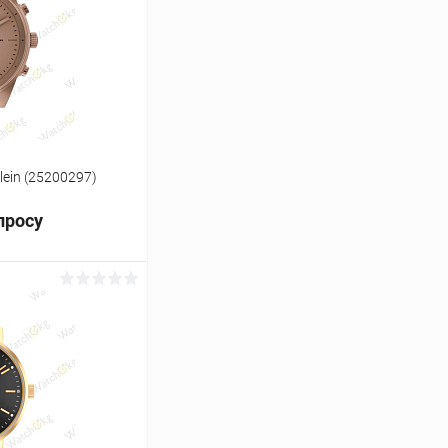
Сравнение
Под заказ
lein (25200297)
просу
ь цену
Сравнение
Под заказ