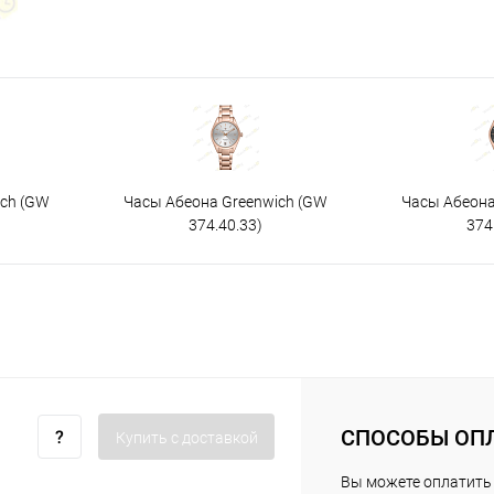
ich (GW
Часы Абеона Greenwich (GW
Часы Абеона
374.40.33)
374
СПОСОБЫ ОП
Купить c доставкой
Вы можете оплатить