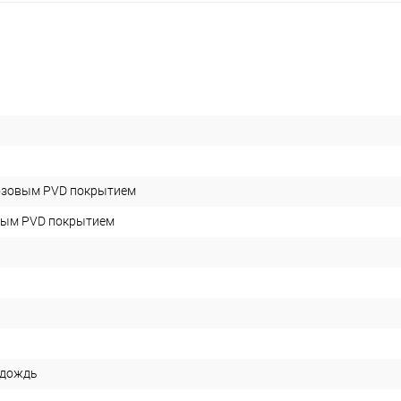
озовым PVD покрытием
вым PVD покрытием
 дождь