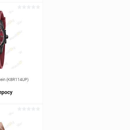
ь цену
Сравнение
Под заказ
lein (K8R114UP)
просу
ь цену