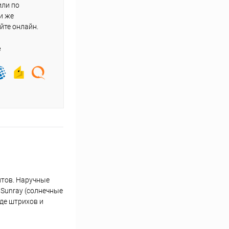
или по
и же
йте онлайн.
е
нтов. Наручные
 Sunray (солнечные
де штрихов и