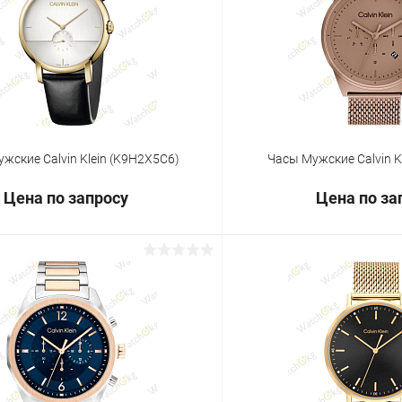
 клик
Сравнение
Купить в 1 клик
ое
Под заказ
В избранное
жские Calvin Klein (K9H2X5C6)
Часы Мужские Calvin K
Цена по запросу
Цена по за
Запросить цену
Запросит
 клик
Сравнение
Купить в 1 клик
ое
Под заказ
В избранное