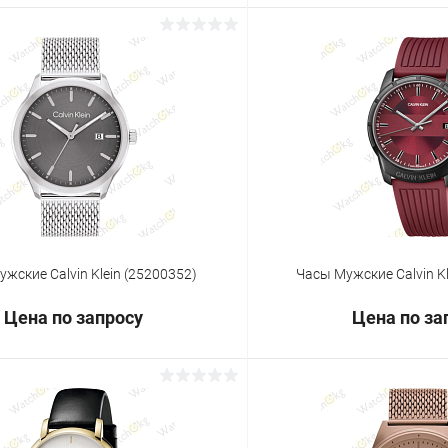
Запросить цену
Запросит
 клик
Сравнение
Купить в 1 клик
ое
Под заказ
В избранное
жские Calvin Klein (25200352)
Часы Мужские Calvin K
Цена по запросу
Цена по за
Запросить цену
Запросит