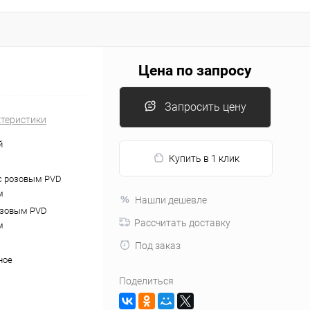
Цена по запросу
Запросить цену
ктеристики
й
Купить в 1 клик
с розовым PVD
м
Нашли дешевле
озовым PVD
Рассчитать доставку
м
Под заказ
ное
Поделиться