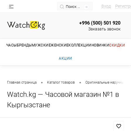
Вход
Регистр
+996 (500) 501 920
Заказать звонок
ЧАСЫ
БРЕНДЫ
МУЖСКИЕ
ЖЕНСКИЕ
КОЛЛЕКЦИИ
НОВИНКИ
СКИДКИ
АКЦИИ
•
•
Главная страница
Каталог товаров
Оригинальные наручные ча
Watch.kg — Часовой магазин №1 в
Кыргызстане