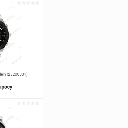
ь цену
Сравнение
Под заказ
lein (25200301)
просу
ь цену
Сравнение