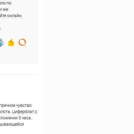
или по
и же
йте онлайн.
е
пречное чувство
олота. Циферблат с
ложении 3 часа.
ладывающейся