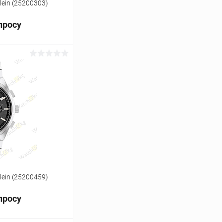
lein (25200303)
просу
ь цену
Сравнение
Под заказ
lein (25200459)
просу