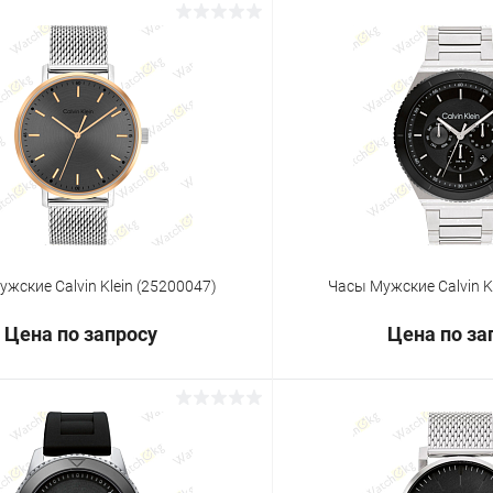
Запросить цену
Запросит
 клик
Сравнение
Купить в 1 клик
ое
Под заказ
В избранное
жские Calvin Klein (25200047)
Часы Мужские Calvin K
Цена по запросу
Цена по за
Запросить цену
Запросит
 клик
Сравнение
Купить в 1 клик