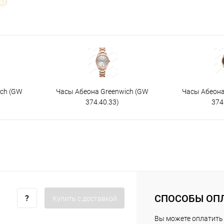
ich (GW
Часы Абеона Greenwich (GW
Часы Абеона
374.40.33)
374
СПОСОБЫ ОП
Купить c доставкой
Вы можете оплатить