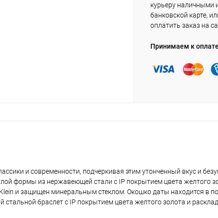
курьеру наличными 
банковской карте, ил
оплатить заказ на са
Принимаем к оплат
ассики и современности, подчеркивая этим утонченный вкус и безу
глой формы из нержавеющей стали с IP покрытием цвета желтого з
Klein и защищен минеральным стеклом. Окошко даты находится в по
ый стальной браслет с IP покрытием цвета желтого золота и раск