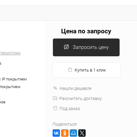
Цена по запросу
Запросить цену
ктеристики
й
Купить в 1 клик
с IP покрытием
P покрытием
Нашли дешевле
Рассчитать доставку
ное
Под заказ
Поделиться