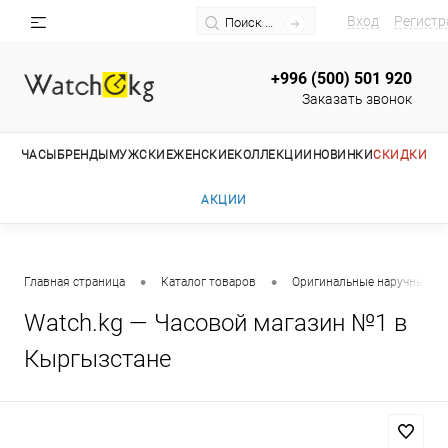
Вход
Регистр
+996 (500) 501 920
Заказать звонок
ЧАСЫ
БРЕНДЫ
МУЖСКИЕ
ЖЕНСКИЕ
КОЛЛЕКЦИИ
НОВИНКИ
СКИДКИ
АКЦИИ
•
•
Главная страница
Каталог товаров
Оригинальные наручные ча
Watch.kg — Часовой магазин №1 в
Кыргызстане