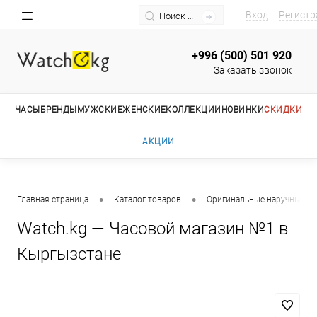
Вход
Регистр
+996 (500) 501 920
Заказать звонок
ЧАСЫ
БРЕНДЫ
МУЖСКИЕ
ЖЕНСКИЕ
КОЛЛЕКЦИИ
НОВИНКИ
СКИДКИ
АКЦИИ
•
•
Главная страница
Каталог товаров
Оригинальные наручные ча
Watch.kg — Часовой магазин №1 в
Кыргызстане