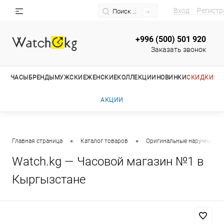
Вход
Регистр
+996 (500) 501 920
Заказать звонок
ЧАСЫ
БРЕНДЫ
МУЖСКИЕ
ЖЕНСКИЕ
КОЛЛЕКЦИИ
НОВИНКИ
СКИДКИ
АКЦИИ
•
•
Главная страница
Каталог товаров
Оригинальные наручные ча
Watch.kg — Часовой магазин №1 в
Кыргызстане