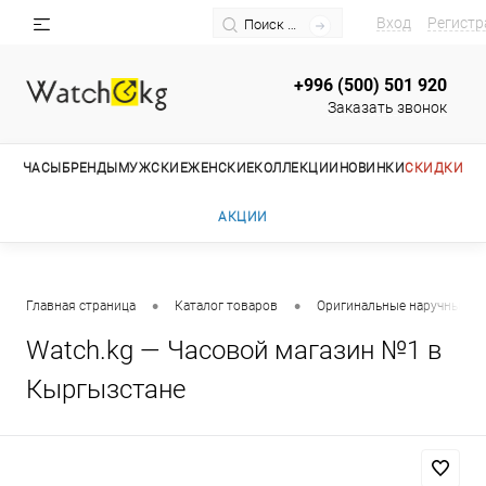
Вход
Регистр
+996 (500) 501 920
Заказать звонок
ЧАСЫ
БРЕНДЫ
МУЖСКИЕ
ЖЕНСКИЕ
КОЛЛЕКЦИИ
НОВИНКИ
СКИДКИ
АКЦИИ
•
•
Главная страница
Каталог товаров
Оригинальные наручные ча
Watch.kg — Часовой магазин №1 в
Кыргызстане