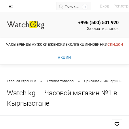
Вход
Регистр
+996 (500) 501 920
Заказать звонок
ЧАСЫ
БРЕНДЫ
МУЖСКИЕ
ЖЕНСКИЕ
КОЛЛЕКЦИИ
НОВИНКИ
СКИДКИ
АКЦИИ
•
•
Главная страница
Каталог товаров
Оригинальные наручные ча
Watch.kg — Часовой магазин №1 в
Кыргызстане