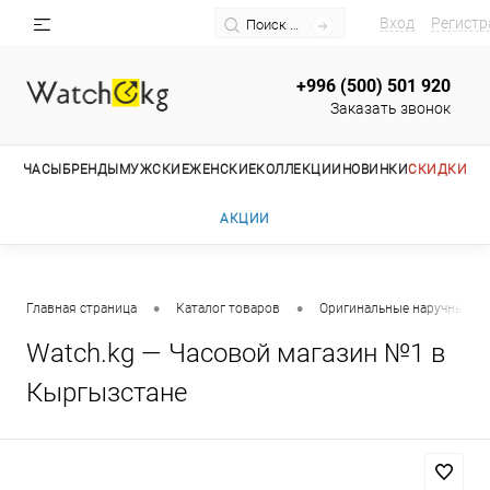
Вход
Регистр
+996 (500) 501 920
Заказать звонок
ЧАСЫ
БРЕНДЫ
МУЖСКИЕ
ЖЕНСКИЕ
КОЛЛЕКЦИИ
НОВИНКИ
СКИДКИ
АКЦИИ
•
•
Главная страница
Каталог товаров
Оригинальные наручные ча
Watch.kg — Часовой магазин №1 в
Кыргызстане