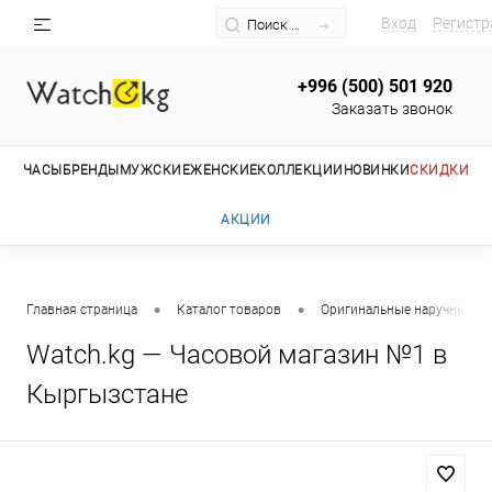
Вход
Регистр
+996 (500) 501 920
Заказать звонок
ЧАСЫ
БРЕНДЫ
МУЖСКИЕ
ЖЕНСКИЕ
КОЛЛЕКЦИИ
НОВИНКИ
СКИДКИ
АКЦИИ
•
•
Главная страница
Каталог товаров
Оригинальные наручные ча
Watch.kg — Часовой магазин №1 в
Кыргызстане