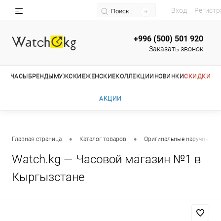
Вход
Регистр
+996 (500) 501 920
Заказать звонок
ЧАСЫ
БРЕНДЫ
МУЖСКИЕ
ЖЕНСКИЕ
КОЛЛЕКЦИИ
НОВИНКИ
СКИДКИ
АКЦИИ
•
•
Главная страница
Каталог товаров
Оригинальные наручные ча
Watch.kg — Часовой магазин №1 в
Кыргызстане