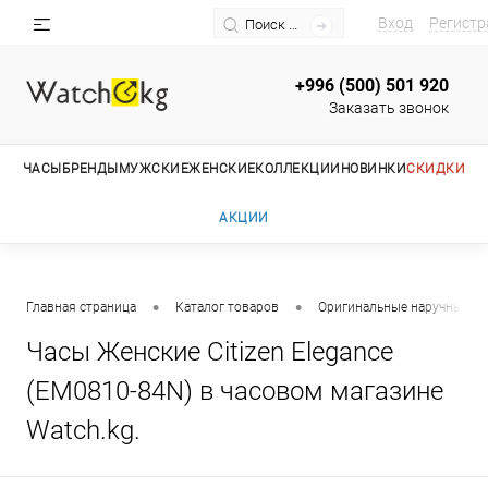
Вход
Регистр
+996 (500) 501 920
Заказать звонок
ЧАСЫ
БРЕНДЫ
МУЖСКИЕ
ЖЕНСКИЕ
КОЛЛЕКЦИИ
НОВИНКИ
СКИДКИ
АКЦИИ
•
•
Главная страница
Каталог товаров
Оригинальные наручные ча
Часы Женские Citizen Elegance
(EM0810-84N) в часовом магазине
Watch.kg.