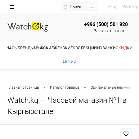
Вход
Регистр
+996 (500) 501 920
Заказать звонок
ЧАСЫ
БРЕНДЫ
МУЖСКИЕ
ЖЕНСКИЕ
КОЛЛЕКЦИИ
НОВИНКИ
СКИДКИ
АКЦИИ
•
•
Главная страница
Каталог товаров
Оригинальные наручные ча
Watch.kg — Часовой магазин №1 в
Кыргызстане