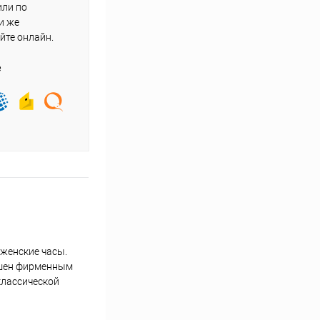
или по
и же
йте онлайн.
е
женские часы.
рашен фирменным
классической