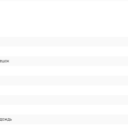
ешок
 дождь