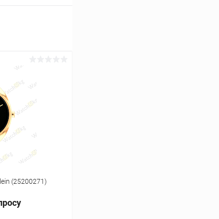
lein (25200271)
просу