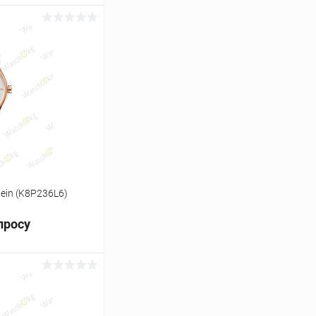
ь цену
Сравнение
Под заказ
lein (K8P236L6)
просу
ь цену