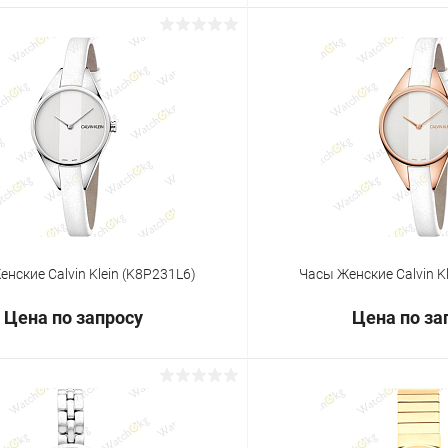
Запросить цену
Запросит
 клик
Сравнение
Купить в 1 клик
ое
Под заказ
В избранное
нские Calvin Klein (K8P231L6)
Часы Женские Calvin K
Цена по запросу
Цена по за
Запросить цену
Запросит