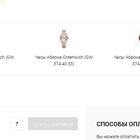
ich (GW
Часы Абеона Greenwich (GW
Часы Абеона
374.40.33)
374
СПОСОБЫ ОП
Купить c доставкой
Вы можете оплатить