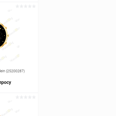
ь цену
Сравнение
Под заказ
lein (25200287)
просу
ь цену