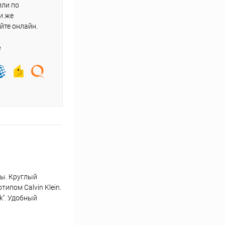
или по
и же
йте онлайн.
е
сы. Круглый
ипом Calvin Klein.
''. Удобный