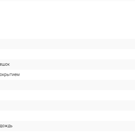
ешок
покрытием
 дождь