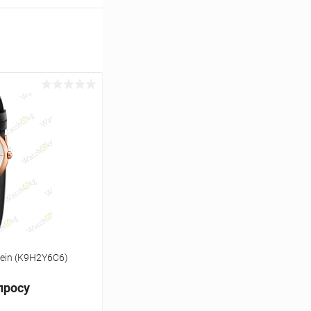
lein (K9H2Y6C6)
просу