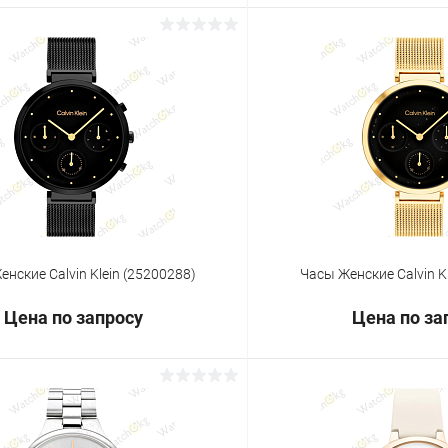
Запросить цену
Запросит
 клик
Сравнение
Купить в 1 клик
ое
Под заказ
В избранное
нские Calvin Klein (25200288)
Часы Женские Calvin K
Цена по запросу
Цена по за
Запросить цену
Запросит