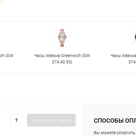
ich (GW
Часы Абеона Greenwich (GW
Часы Абеона
374.40.33)
374
СПОСОБЫ ОП
Купить c доставкой
Вы можете оплатить