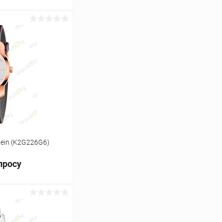
ь цену
Сравнение
Под заказ
lein (K2G226G6)
просу
ь цену