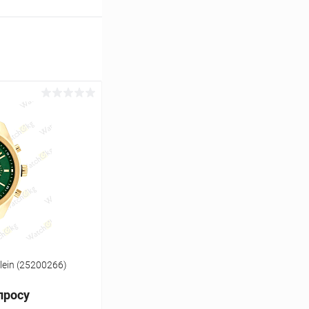
lein (25200266)
просу