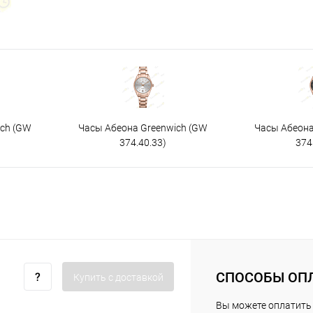
ich (GW
Часы Абеона Greenwich (GW
Часы Абеона
374.40.33)
374
СПОСОБЫ ОП
Купить c доставкой
Вы можете оплатить