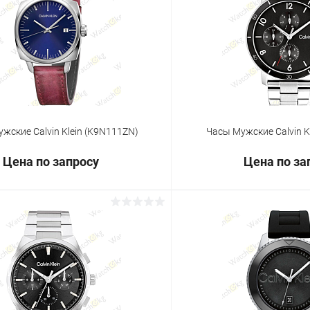
 клик
Сравнение
Купить в 1 клик
ое
Под заказ
В избранное
жские Calvin Klein (K9N111ZN)
Часы Мужские Calvin K
Цена по запросу
Цена по за
Запросить цену
Запросит
 клик
Сравнение
Купить в 1 клик
ое
Под заказ
В избранное