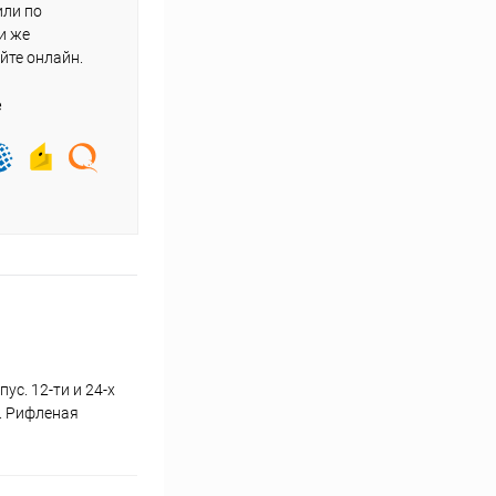
или по
и же
йте онлайн.
е
ус. 12-ти и 24-х
. Рифленая