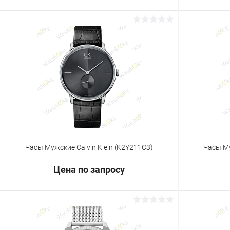
Запросить цену
Купить в 1 клик
Сравнение
Купить в 1
В избранное
Под заказ
В избранн
Часы Мужские Calvin Klein (K2Y211C3)
Часы Му
Цена по запросу
Запросить цену