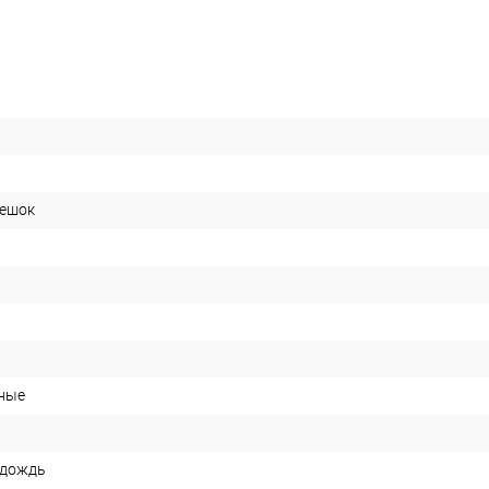
ешок
ные
 дождь