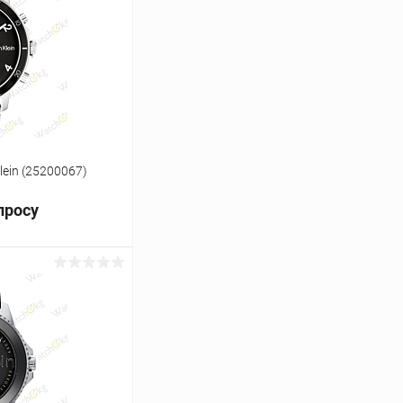
Сравнение
Под заказ
lein (25200067)
просу
ь цену
Сравнение
Под заказ