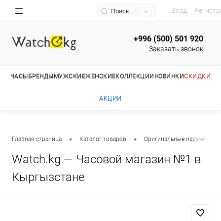
Вход
Регистр
+996 (500) 501 920
Заказать звонок
ЧАСЫ
БРЕНДЫ
МУЖСКИЕ
ЖЕНСКИЕ
КОЛЛЕКЦИИ
НОВИНКИ
СКИДКИ
АКЦИИ
•
•
Главная страница
Каталог товаров
Оригинальные наручные ча
Watch.kg — Часовой магазин №1 в
Кыргызстане