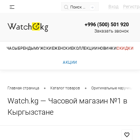
Вход
Регистр
+996 (500) 501 920
Заказать звонок
ЧАСЫ
БРЕНДЫ
МУЖСКИЕ
ЖЕНСКИЕ
КОЛЛЕКЦИИ
НОВИНКИ
СКИДКИ
АКЦИИ
•
•
Главная страница
Каталог товаров
Оригинальные наручные ча
Watch.kg — Часовой магазин №1 в
Кыргызстане