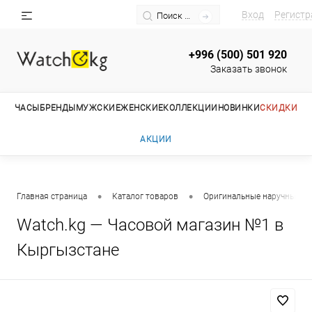
Вход
Регистр
+996 (500) 501 920
Заказать звонок
ЧАСЫ
БРЕНДЫ
МУЖСКИЕ
ЖЕНСКИЕ
КОЛЛЕКЦИИ
НОВИНКИ
СКИДКИ
АКЦИИ
•
•
Главная страница
Каталог товаров
Оригинальные наручные ча
Watch.kg — Часовой магазин №1 в
Кыргызстане