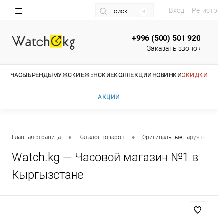
Вход
Регистр
+996 (500) 501 920
Заказать звонок
ЧАСЫ
БРЕНДЫ
МУЖСКИЕ
ЖЕНСКИЕ
КОЛЛЕКЦИИ
НОВИНКИ
СКИДКИ
АКЦИИ
•
•
Главная страница
Каталог товаров
Оригинальные наручные ча
Watch.kg — Часовой магазин №1 в
Кыргызстане