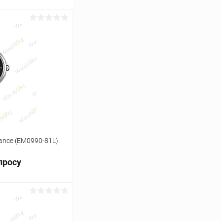
gance (EM0990-81L)
просу
ь цену