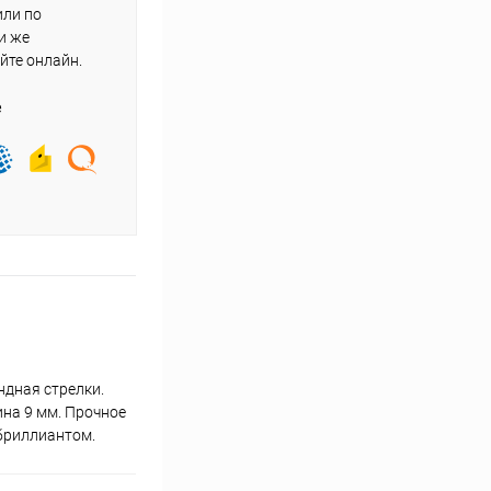
или по
и же
йте онлайн.
е
ндная стрелки.
ина 9 мм. Прочное
бриллиантом.