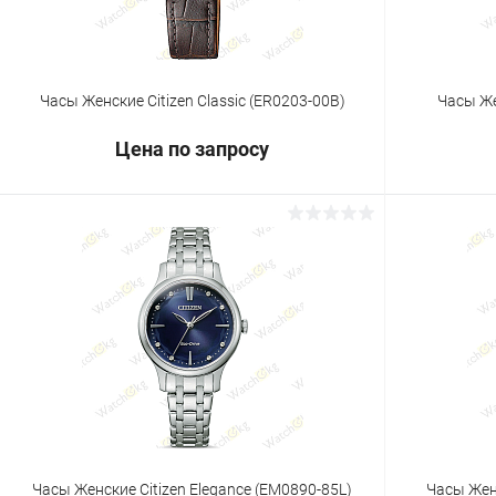
Часы Женские Citizen Classic (ER0203-00B)
Часы Же
Цена по запросу
Запросить цену
Купить в 1 клик
Сравнение
Купить в 1
В избранное
Под заказ
В избранн
Часы Женские Citizen Elegance (EM0890-85L)
Часы Женс