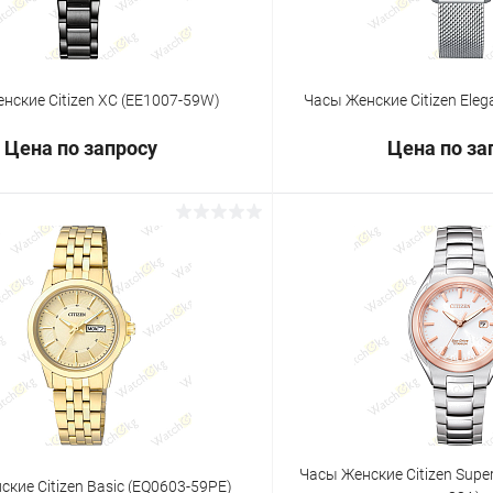
нские Citizen XC (EE1007-59W)
Часы Женские Citizen Ele
Цена по запросу
Цена по за
Запросить цену
Запросит
 клик
Сравнение
Купить в 1 клик
ое
Под заказ
В избранное
Часы Женские Citizen Supe
кие Citizen Basic (EQ0603-59PE)