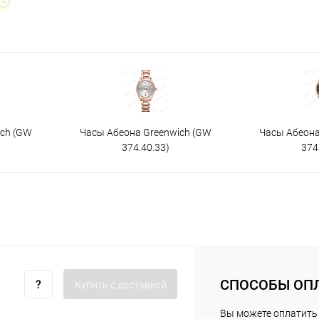
ich (GW
Часы Абеона Greenwich (GW
Часы Абеона
374.40.33)
374
СПОСОБЫ ОП
Купить c доставкой
Вы можете оплатить