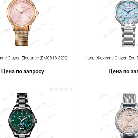
 клик
Сравнение
Купить в 1 клик
ое
Под заказ
В избранное
ие Citizen Elegance (EM0818-82X)
Часы Женские Citizen Eco-
Цена по запросу
Цена по за
Запросить цену
Запросит
 клик
Сравнение
Купить в 1 клик
ое
Под заказ
В избранное