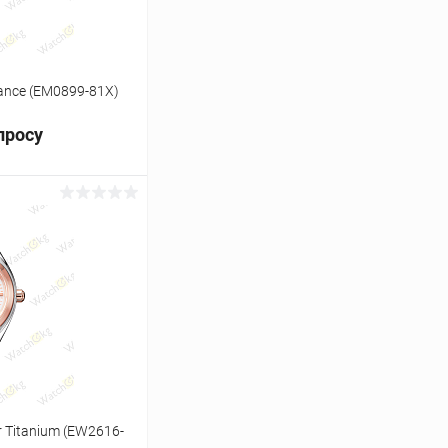
gance (EM0899-81X)
просу
ь цену
Сравнение
Под заказ
r Titanium (EW2616-