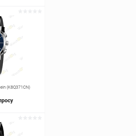
ь цену
Сравнение
Под заказ
lein (K8Q371CN)
просу
ь цену