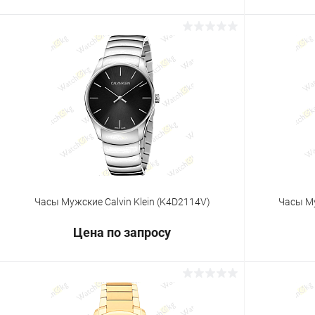
Запросить цену
Купить в 1 клик
Сравнение
Купить в 1
В избранное
Под заказ
В избранн
Часы Мужские Calvin Klein (K4D2114V)
Часы Му
Цена по запросу
Запросить цену