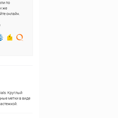
или по
и же
йте онлайн.
е
als. Круглый
дные метки в виде
застежкой.