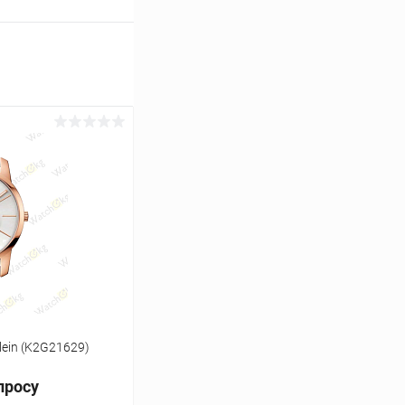
lein (K2G21629)
просу