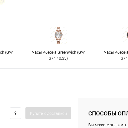
ich (GW
Часы Абеона Greenwich (GW
Часы Абеона
374.40.33)
374
СПОСОБЫ ОП
Купить c доставкой
Вы можете оплатить