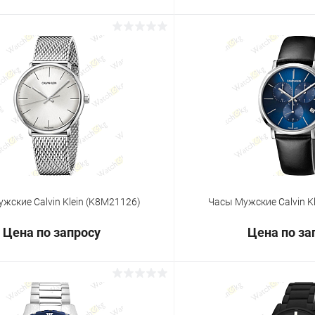
Запросить цену
Запросит
 клик
Сравнение
Купить в 1 клик
ое
Под заказ
В избранное
жские Calvin Klein (K8M21126)
Часы Мужские Calvin K
Цена по запросу
Цена по за
Запросить цену
Запросит