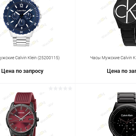
 клик
Сравнение
Купить в 1 клик
ое
Под заказ
В избранное
жские Calvin Klein (25200115)
Часы Мужские Calvin K
Цена по запросу
Цена по за
Запросить цену
Запросит
 клик
Сравнение
Купить в 1 клик
ое
Под заказ
В избранное