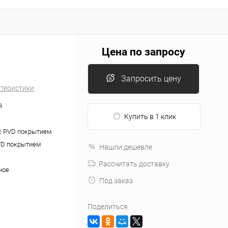
Цена по запросу
Запросить цену
ктеристики
й
Купить в 1 клик
с PVD покрытием
VD покрытием
Нашли дешевле
Рассчитать доставку
ное
Под заказ
Поделиться