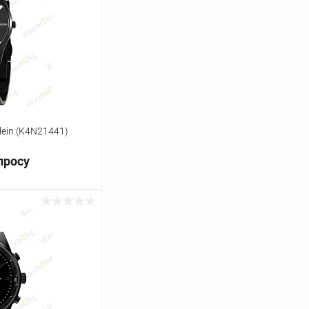
Сравнение
Под заказ
lein (K4N21441)
просу
ь цену
Сравнение
Под заказ