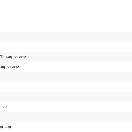
VD покрытием
покрытием
ные
 дождь