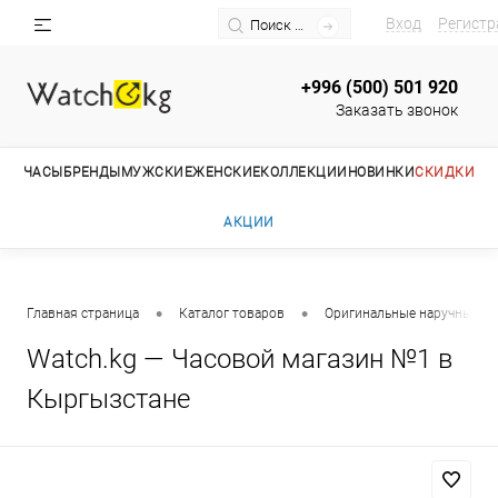
Вход
Регистр
+996 (500) 501 920
Заказать звонок
ЧАСЫ
БРЕНДЫ
МУЖСКИЕ
ЖЕНСКИЕ
КОЛЛЕКЦИИ
НОВИНКИ
СКИДКИ
АКЦИИ
•
•
Главная страница
Каталог товаров
Оригинальные наручные ча
Watch.kg — Часовой магазин №1 в
Кыргызстане