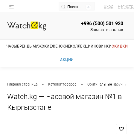
Вход
Регистр
+996 (500) 501 920
Заказать звонок
ЧАСЫ
БРЕНДЫ
МУЖСКИЕ
ЖЕНСКИЕ
КОЛЛЕКЦИИ
НОВИНКИ
СКИДКИ
АКЦИИ
•
•
Главная страница
Каталог товаров
Оригинальные наручные ча
Watch.kg — Часовой магазин №1 в
Кыргызстане