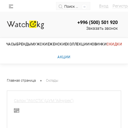
Вход
Регистр
+996 (500) 501 920
Заказать звонок
ЧАСЫ
БРЕНДЫ
МУЖСКИЕ
ЖЕНСКИЕ
КОЛЛЕКЦИИ
НОВИНКИ
СКИДКИ
АКЦИИ
•
Главная страница
Склады
Салон “INVICTA” (ЦУМ “Айчурек“)