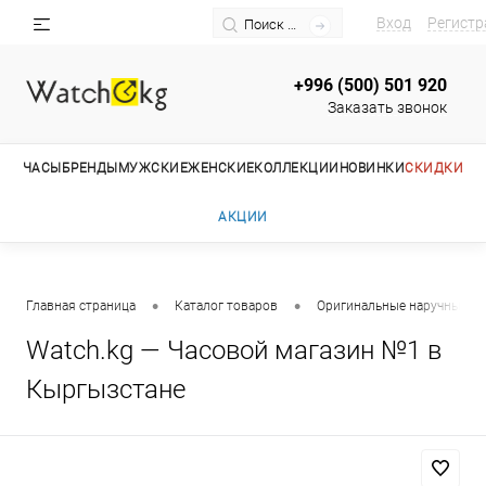
Вход
Регистр
+996 (500) 501 920
Заказать звонок
ЧАСЫ
БРЕНДЫ
МУЖСКИЕ
ЖЕНСКИЕ
КОЛЛЕКЦИИ
НОВИНКИ
СКИДКИ
АКЦИИ
•
•
Главная страница
Каталог товаров
Оригинальные наручные ча
Watch.kg — Часовой магазин №1 в
Кыргызстане