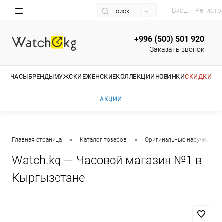
Вход
Регистр
+996 (500) 501 920
Заказать звонок
ЧАСЫ
БРЕНДЫ
МУЖСКИЕ
ЖЕНСКИЕ
КОЛЛЕКЦИИ
НОВИНКИ
СКИДКИ
АКЦИИ
•
•
Главная страница
Каталог товаров
Оригинальные наручные ча
Watch.kg — Часовой магазин №1 в
Кыргызстане