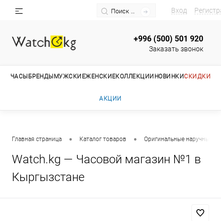
Вход
Регистр
+996 (500) 501 920
Заказать звонок
ЧАСЫ
БРЕНДЫ
МУЖСКИЕ
ЖЕНСКИЕ
КОЛЛЕКЦИИ
НОВИНКИ
СКИДКИ
АКЦИИ
•
•
Главная страница
Каталог товаров
Оригинальные наручные ча
Watch.kg — Часовой магазин №1 в
Кыргызстане