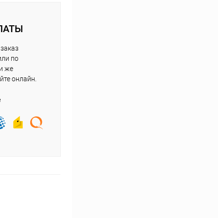
ЛАТЫ
 заказ
или по
и же
йте онлайн.
е