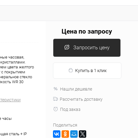
Цена по запросу
Запросить цену
ные часовая,
 кристаллами.
ием цвета желтого
Купить в 1 клик
т с покрытием
неральное стекло
йкость WR 30
Нашли дешевле
Рассчитать доставку
ктеристики
Под заказ
е часы
Поделиться
ая сталь + IP