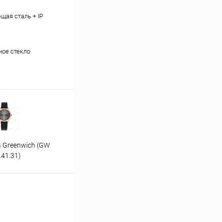
ая сталь + IP
ое стекло
 Greenwich (GW
Часы Абеона Greenwich (GW
Час
.41.31)
374.41.33)