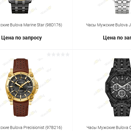
кие Bulova Marine Star (98D176)
Часы Мужские Bulova Je
Цена по запросу
Цена по за
Запросить цену
Запросит
 клик
Сравнение
Купить в 1 клик
ое
Под заказ
В избранное
кие Bulova Precisionist (97B216)
Часы Мужские Bulova O