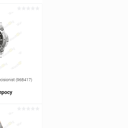
isionist (96B417)
просу
ь цену