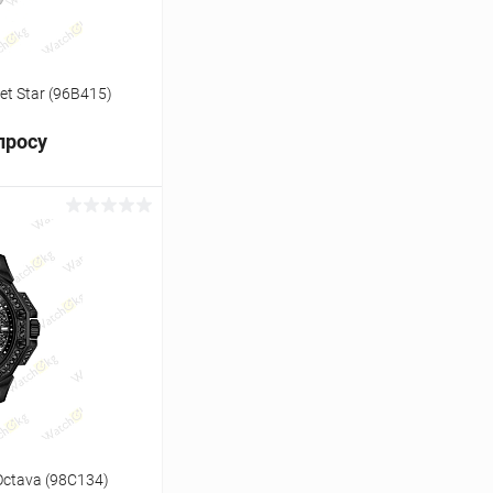
t Star (96B415)
просу
ь цену
Сравнение
Под заказ
ctava (98C134)