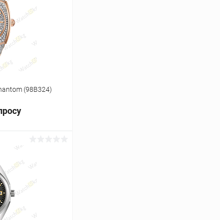
Сравнение
Под заказ
hantom (98B324)
просу
ь цену
Сравнение
Под заказ