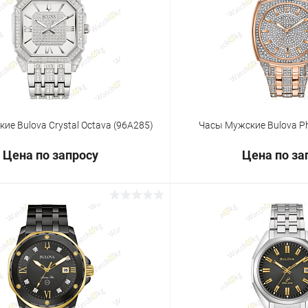
 клик
Сравнение
Купить в 1 клик
ое
Под заказ
В избранное
ие Bulova Crystal Octava (96A285)
Часы Мужские Bulova P
Цена по запросу
Цена по за
Запросить цену
Запросит
 клик
Сравнение
Купить в 1 клик
ое
Под заказ
В избранное