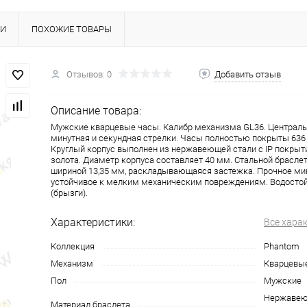
КИ
ПОХОЖИЕ ТОВАРЫ
Отзывов: 0
Добавить отзыв
Описание товара:
Мужские кварцевые часы. Калибр механизма GL36. Централь
минутная и секундная стрелки. Часы полностью покрыты 636
Круглый корпус выполнен из нержавеющей стали с IP покрыт
золота. Диаметр корпуса составляет 40 мм. Стальной брасле
шириной 13,35 мм, раскладывающаяся застежка. Прочное ми
устойчивое к мелким механическим повреждениям. Водосто
(брызги).
Характеристики:
Все хара
Коллекция
Phantom
Механизм
Кварцевы
Пол
Мужские
Нержавеющ
Материал браслета