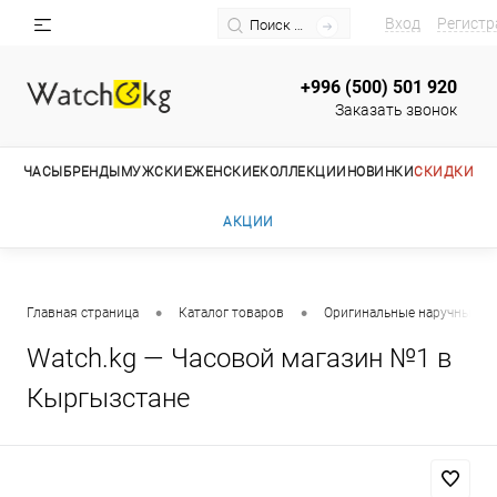
Вход
Регистр
+996 (500) 501 920
Заказать звонок
ЧАСЫ
БРЕНДЫ
МУЖСКИЕ
ЖЕНСКИЕ
КОЛЛЕКЦИИ
НОВИНКИ
СКИДКИ
АКЦИИ
•
•
Главная страница
Каталог товаров
Оригинальные наручные ча
Watch.kg — Часовой магазин №1 в
Кыргызстане